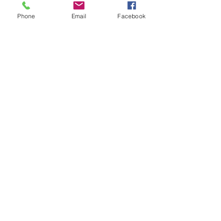
Phone
Email
Facebook
HORAIRES
Du lundi au vendredi : 9h - 20h
Samedi : 10h - 18h
Copyright © 2019 Isabelle Germain,
tous droits réservés
Mentions légales