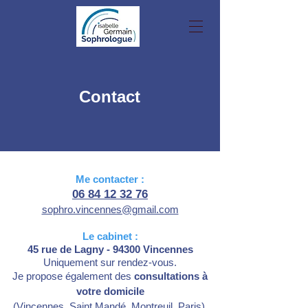
Contact
Me contacter :
06 84 12 32 76
sophro.vincennes@gmail.com
Le cabinet :
45 rue de Lagny - 94300 Vincenne
s
Uniquement sur rendez-vous.
Je propose également des
consultations à
votre domicile
(Vincennes, Saint Mandé, Montreuil, Paris).