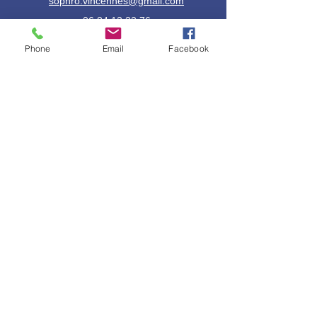
sophro.vincennes@gmail.com
06 84 12 32 76
Phone
Email
Facebook
LE
CABINET
45 rue de Lagny
94300 Vincennes
HORAIRES
Du lundi au vendredi : 9h - 20h
Samedi : 10h - 18h